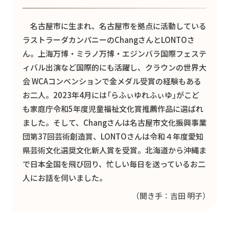
名古屋市に生まれ、名古屋市を拠点に活動している
ラストラーダカンパニーのChangさんとLONTOさ
ん。上海万博・ミラノ万博・エジンバラ国際フェステ
ィバル出演など国際的にも活躍し、クラウンの世界大
会 WCAコンベンションで金メダル受賞の経験もある
お二人。2023年4月には「らふぃゆれふぃゆ」がこど
も家庭庁令和5年度児童福祉文化賞推薦作品に選ばれ
ました。そして、Changさんは名古屋市文化振興事業
団第37回芸術創造賞、LONTOさんは令和４年度愛知
県芸術文化選奨文化新人賞を受賞。北海道から沖縄ま
で日本全国を飛び回り、忙しい毎日を送っているお二
人にお話を伺いました。
（聞き手：吉田 明子）