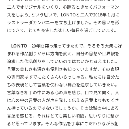
二人でオリジナルをつくり、心躍るときめくパフォーマン
スをしよう」という思いで、LONTOと二人で2018年１月に
ラストラーダカンパニーを立ち上げました。その思いを形
にできて、とても充実した楽しい毎日を過ごしています。
LOＮTO
：20年間突っ走ってきたので、そろそろ大衆に好
まれる作品創りからは方向を変え、自分の思想や世界観を
追求した作品創りをしていいのではないかと考えました。
言葉の美しさも深さも便利さも知っていますが、その表現
の専門家はすでにたくさんいらっしゃる。私たちは自分た
ちの表現として言葉を使わない舞台を追求していきたい。
言葉なき相手の中にある心の声を感じ、目で見て聞く。人
は心の中の言葉の方が声を発して伝える言葉よりもたくさ
ん持っているのではないでしょうか。その沈黙の中にある
言葉を感じる、それはとても美しい瞬間。思いやりに繋が
ると思っています。そんな作品を丁寧にこだわりながら創