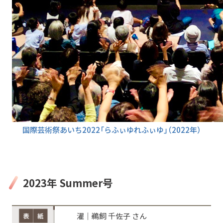
国際芸術祭あいち2022「らふぃゆれふぃゆ」（2022年）
2023年 Summer号
濯│鵜飼 千佐子 さん