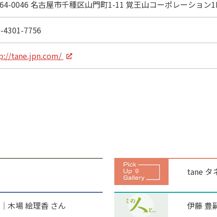
64-0046 名古屋市千種区山門町1-11 覚王山コーポレーション1F
-4301-7756
p://tane.jpn.com/
tane タ
│木場 絵理香 さん
伊藤 豊