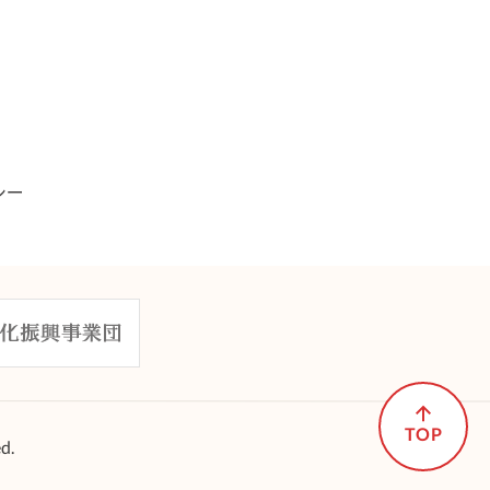
シー
TOP
d.