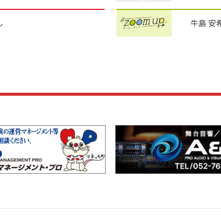
ん
牛島 安