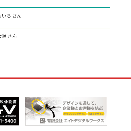
ろいち さん
大輔 さん