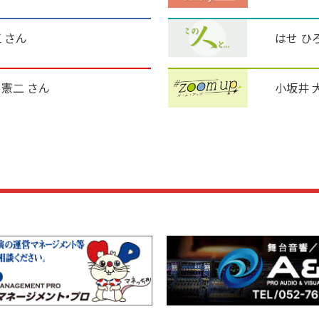
 さん
はせ ひ
憲二 さん
小坂井 