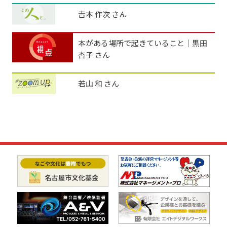
𠮷本 作次 さん
本がある場所で起きていること│黒田
杏子 さん
若山 和 さん