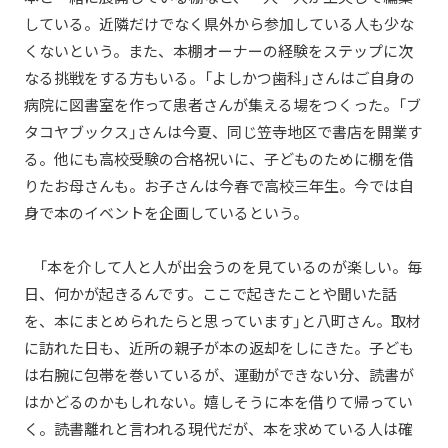
している。近隣だけでなく県外から参加している人も少な
くないという。また、本棚オーナーの経験をステップに次
なる挑戦をする方もいる。「よしかつ歯科」さんはご自身の
病院に図書室を作って患者さんが集える場をつくった。「ブ
タコヤブックス」さんは今夏、同じ笠寺地区で書店を開業す
る。他にも高校受験の合格祝いに、子どものために棚を借
りたお母さんも。お子さんは今春で高校三年生。今では自
身で本のイベントを企画しているという。
「本を介して人と人が出会うのを見ているのが楽しい。毎
日、何かが起きるんです。ここで起きたことや聞いた話
を、本にまとめられたらと思っています」と八町さん。取材
に訪れた日も、近所の親子が本の返却をしにきた。子ども
は右腕に包帯を巻いているが、運動ができない分、読書が
はかどるのかもしれない。嬉しそうに本を借りて帰ってい
く。読書離れと言われる現代だが、本を求めている人は確