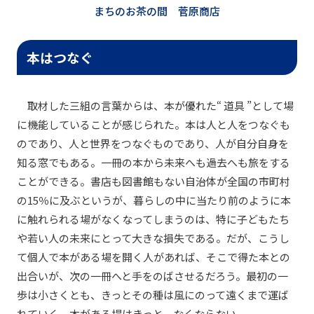
まちのお茶の間 菅原商店
本はつなぐ
取材した三組の言葉からは、本が優れた“ 道具 ”として場
に機能していることが感じられた。本は人と人をつなぐも
のであり、人と世界をつなぐものであり、人が自分自身を
知る窓でもある。一冊の本から未来へも過去へも旅をする
ことができる。書店も図書館もない自治体が全国の市町村
の15％に及ぶというが、暮らしの中に当たり前のように本
に触れられる場がなくなってしまうのは、特に子どもたち
や若い人の未来にとって大きな損失である。だが、こうし
て個人で本がある場を開く人があれば、そこで得た本との
出合いが、次の一冊へと手をのばさせるだろう。最初の一
歩は小さくとも、きっとその種は風にのって遠くまで運ば
れていく。本がある場はきっと、なくならない。