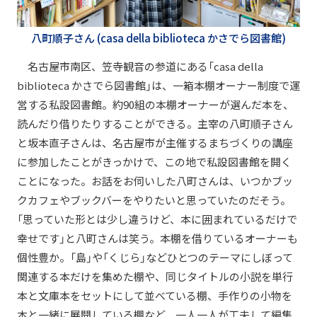
八町順子さん
(casa della biblioteca かさでら図書館)
名古屋市南区、笠寺観音の参道にある「casa della
biblioteca かさでら図書館」は、一箱本棚オーナー制度で運
営する私設図書館。約90組の本棚オーナーが選んだ本を、
読んだり借りたりすることができる。主宰の八町順子さん
と坂本直子さんは、名古屋市が主催するまちづくりの講座
に参加したことがきっかけで、この地で私設図書館を開く
ことになった。お話をお伺いした八町さんは、いつかブッ
クカフェやブックバーをやりたいと思っていたのだそう。
「思っていた形とは少し違うけど、本に囲まれているだけで
幸せです」と八町さんは笑う。本棚を借りているオーナーも
個性豊か。「島」や「くじら」などひとつのテーマにしぼって
関連する本だけを集めた棚や、同じタイトルの小説を単行
本と文庫本をセットにして並べている棚、手作りの小物を
本と一緒に展開している棚など、一人一人が工夫して編集