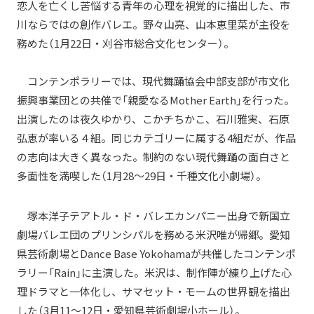
恋人を亡くし苦悩する青年の心理を視覚的に描出した、市
川ならではの創作バレエ。野々山亮、山本恵里菜が主役を
務めた（1月22日・刈谷市総合文化センター）。
コンテンポラリーでは、現代舞踊協会中部支部が市文化
振興事業団との共催で「親愛なるMother Earth」を行った。
出演したのは夜久ゆかり、こかチちかこ、石川雅実、石原
弘恵が率いる４組。同じカテゴリーに属する4組だが、作品
の志向は大きく異なった。制約のない現代舞踊の面白さと
多面性を満喫した（1月28～29日・千種文化小劇場）。
塚本洋子テアトル・ド・バレエカンパニー出身で新国立
劇場バレエ団のプリンシパルを務める米沢唯が帰郷。愛知
県芸術劇場とDance Base Yokohamaが共催したコンテンポ
ラリー「Rain」に主演した。米沢は、制作陣が練り上げた心
理ドラマと一体化し、サマセット・モームの世界観を描出
した（3月11～12日・愛知県芸術劇場小ホール）。