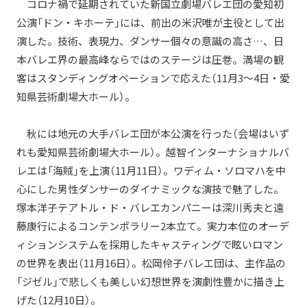
コロナ禍で延期されていた新国立劇場バレエ団の愛知初
公演「ドン・キホーテ」には、前出の米沢唯が主役として出
演した。技術、表現力、ダンサー個々の意識の高さ…、日
本バレエ界の最高峰ならではのステージは圧巻。満場の観
客はスタンディングオベーションで応えた（11月3～4日・愛
知県芸術劇場大ホール）。
秋には地元の大手バレエ団が本公演を行った（会場はいず
れも愛知県芸術劇場大ホール）。越智インターナショナルバ
レエは「海賊」を上演（11月11日）。ワディム・ソロマハを中
心にした男性ダンサーのダイナミックな演技で魅了した。
塚本洋子テアトル・ド・バレエカンパニーは深川秀夫と遠
藤康行によるコンテンポラリー2本立て。実力本位のオーデ
ィションシステムを採用したキャスティングで眩いロマン
の世界を表出（11月16日）。松岡伶子バレエ団は、主作品の
「ジゼル」で悲しくも美しい幻想世界を演劇性豊かに描き上
げた（12月10日）。