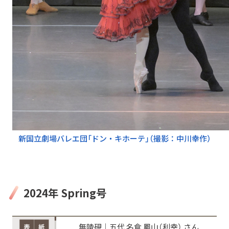
新国立劇場バレエ団「ドン・キホーテ」（撮影：中川幸作）
2024年 Spring号
無陵硯│五代 名倉 鳳山（利幸） さん