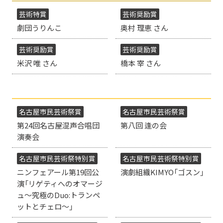
芸術特賞
芸術奨励賞
劇団うりんこ
奥村 理恵 さん
芸術奨励賞
芸術奨励賞
米沢 唯 さん
橋本 宰 さん
名古屋市民芸術祭賞
名古屋市民芸術祭賞
第24回名古屋混声合唱団
第八回 逢の会
演奏会
名古屋市民芸術祭特別賞
名古屋市民芸術祭特別賞
ニンフェアール第19回公
演劇組織KIMYO「ゴスン」
演「リゲティへのオマージ
ュ～究極のDuo:トランペ
ットとチェロ～」