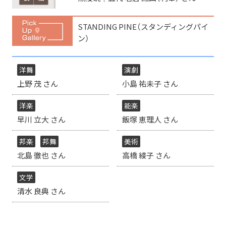
STANDING PINE（スタンディングパイ
ン）
洋舞
演劇
上野 茂 さん
小島 祐未子 さん
洋楽
能楽
早川 立大 さん
飯塚 恵理人 さん
邦楽
邦舞
美術
北島 徹也 さん
高橋 綾子 さん
文学
清水 良典 さん