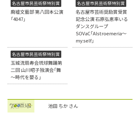
名古屋市民芸術祭特別賞
名古屋市民芸術祭特別賞
廃墟文藝部 第八回本公演
名古屋市芸術奨励賞受賞
「4047」
記念公演 石原弘恵率いる
ダンスグループ
SOVaC「Alstroemeria～
my:self」
名古屋市民芸術祭特別賞
玉城流扇寿会琉球舞踊第
二回 山川昭子独演会「舞
～時代を嬰る」
池田 ちか さん