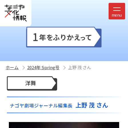
ホーム
2024年 Spring号
上野 茂 さん
洋舞
上野 茂 さん
ナゴヤ劇場ジャーナル編集長