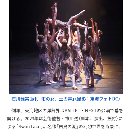
石川雅実 振付「雨の女、土の声」（撮影：東海フォトDC）
例年、東海地区の洋舞界はBALLET・NEXTの公演で幕を
開ける。2023年は芸術監督・市川透（脚本、演出、振付）に
よる「Swan Lake」。名作「白鳥の湖」の幻想世界を背景に、