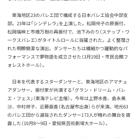
東海地区23のバレエ団で構成する日本バレエ協会中部支
部。23年は「シンデレラ」を上演した。松岡伶子の原振付、
松岡璃映と市橋万樹の再振付で、池下みのり（ステップ・ワ
ークスバレエ）がタイトルロールに抜擢された。よく整理さ
れた明瞭簡潔な演出。ダンサーたちは繊細かつ躍動的なパ
フォーマンスで夢物語を成立させた（3月19日・市民会館フ
ォレストホール）。
日本を代表するスターダンサーと、東海地区のアマチュ
アダンサー、振付家が共演する「グラン・ドリーム・バレ
エ・フェス」（東海テレビ主催）。今年は上野水香、倉永美
沙、中村祥子、近藤亜香（名古屋市出身）らが来演。地元63
のバレエ団から選抜されたダンサー173人が晴れの舞台を披
露した（10月8～9日・愛知県芸術劇場大ホール）。