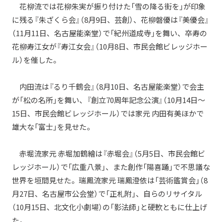
花柳流では花柳朱実が振り付けた「雪の降る街を」が印象
に残る『朱ざくら会』（8月9日、芸創）、花柳磐優は『美優会』
（11月11日、名古屋能楽堂）で「紀州道成寺」を舞い、卒寿の
花柳寿江女が『寿江女会』（10月8日、市民会館ビレッジホー
ル）を催した。
内田流は『るり千鶴会』（8月10日、名古屋能楽堂）で会主
が「松の名所」を舞い、『創立70周年記念公演』（10月14日～
15日、市民会館ビレッジホール）では家元 内田有美ほかで
雄大な「富士」を見せた。
赤堀流家元 赤堀加鶴繪は『赤堀会』（5月5日、市民会館ビ
レッジホール）で「広重八景」、また創作「陽喜踊」で不思議な
世界を垣間見せた。瑞鳳流家元 瑞鳳澄依は「芸術鑑賞会」（8
月27日、名古屋市公会堂）で「正札附」、自らのリサイタル
（10月15日、北文化小劇場）の「影法師」と硬軟ともに仕上げ
た。