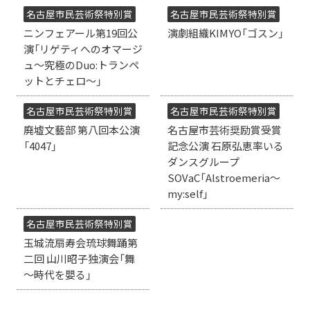
名古屋市民芸術祭特別賞
名古屋市民芸術祭特別賞
ニンフェアール第19回公
演劇組織KIMYO「ゴスン」
演「リゲティへのオマージ
ュ～究極のDuo:トランペ
ットとチェロ～」
名古屋市民芸術祭特別賞
名古屋市民芸術祭特別賞
廃墟文藝部 第八回本公演
名古屋市芸術奨励賞受賞
「4047」
記念公演 石原弘恵率いる
ダンスグループ
SOVaC「Alstroemeria～
my:self」
名古屋市民芸術祭特別賞
玉城流扇寿会琉球舞踊第
二回 山川昭子独演会「舞
～時代を嬰る」