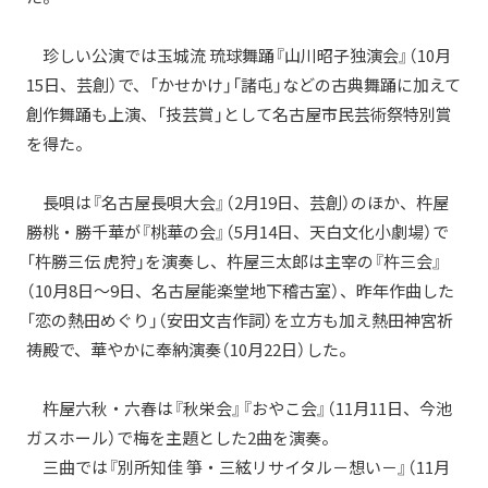
珍しい公演では玉城流 琉球舞踊『山川昭子独演会』（10月
15日、芸創）で、「かせかけ」「諸屯」などの古典舞踊に加えて
創作舞踊も上演、「技芸賞」として名古屋市民芸術祭特別賞
を得た。
長唄は『名古屋長唄大会』（2月19日、芸創）のほか、杵屋
勝桃・勝千華が『桃華の会』（5月14日、天白文化小劇場）で
「杵勝三伝 虎狩」を演奏し、杵屋三太郎は主宰の『杵三会』
（10月8日～9日、名古屋能楽堂地下稽古室）、昨年作曲した
「恋の熱田めぐり」（安田文吉作詞）を立方も加え熱田神宮祈
祷殿で、華やかに奉納演奏（10月22日）した。
杵屋六秋・六春は『秋栄会』『おやこ会』（11月11日、今池
ガスホール）で梅を主題とした2曲を演奏。
三曲では『別所知佳 箏・三絃リサイタル－想い－』（11月