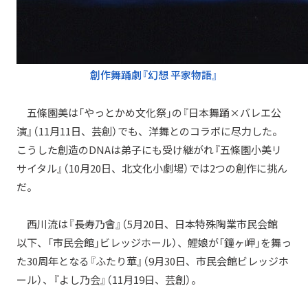
創作舞踊劇『幻想 平家物語』
五條園美は「やっとかめ文化祭」の『日本舞踊×バレエ公
演』（11月11日、芸創）でも、洋舞とのコラボに尽力した。
こうした創造のDNAは弟子にも受け継がれ『五條園小美リ
サイタル』（10月20日、北文化小劇場）では2つの創作に挑ん
だ。
西川流は『長寿乃會』（5月20日、日本特殊陶業市民会館
以下、「市民会館」ビレッジホール）、鯉娘が「鐘ヶ岬」を舞っ
た30周年となる『ふたり華』（9月30日、市民会館ビレッジホ
ール）、『よし乃会』（11月19日、芸創）。