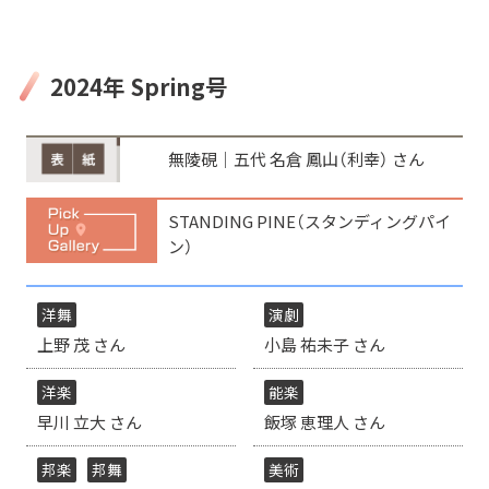
2024年 Spring号
無陵硯│五代 名倉 鳳山（利幸） さん
STANDING PINE（スタンディングパイ
ン）
洋舞
演劇
上野 茂 さん
小島 祐未子 さん
洋楽
能楽
早川 立大 さん
飯塚 恵理人 さん
邦楽
邦舞
美術