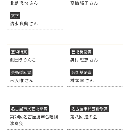
北島 徹也 さん
高橋 綾子 さん
文学
清水 良典 さん
芸術特賞
芸術奨励賞
劇団うりんこ
奥村 理恵 さん
芸術奨励賞
芸術奨励賞
米沢 唯 さん
橋本 宰 さん
名古屋市民芸術祭賞
名古屋市民芸術祭賞
第24回名古屋混声合唱団
第八回 逢の会
演奏会