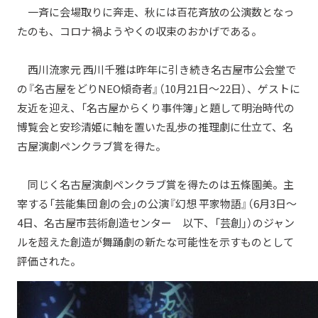
一斉に会場取りに奔走、秋には百花斉放の公演数となっ
たのも、コロナ禍ようやくの収束のおかげである。
西川流家元 西川千雅は昨年に引き続き名古屋市公会堂で
の『名古屋をどりNEO傾奇者』（10月21日～22日）、ゲストに
友近を迎え、「名古屋からくり事件簿」と題して明治時代の
博覧会と安珍清姫に軸を置いた乱歩の推理劇に仕立て、名
古屋演劇ペンクラブ賞を得た。
同じく名古屋演劇ペンクラブ賞を得たのは五條園美。主
宰する「芸能集団 創の会」の公演『幻想 平家物語』（6月3日～
4日、名古屋市芸術創造センター 以下、「芸創」）のジャン
ルを超えた創造が舞踊劇の新たな可能性を示すものとして
評価された。