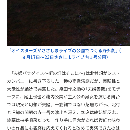
「オイスターズがささしまライブの公園でつくる野外劇」
（
９月17日～23日ささしまライブ内１号公園）
「夫婦パラダイス～街の灯はそこに～」は北村想がシス・
カンパニーに書き下ろした一種の商業演劇だが、実験性と
大衆性が絶妙で興奮した。織田作之助の「夫婦善哉」をモチ
ーフに、尾上松也と瀧内公美が主人公の男女を演じる舞台
では現実と幻想が交錯。一筋縄ではない芝居ながら、北村
と旧知の間柄の寺十吾の演出も冴え、客席は終始好反応。
終幕は拍手喝采だった。作り手に信念があれば複雑な味わ
いの作品にも観客は応えてくれると改めて実感できたのは