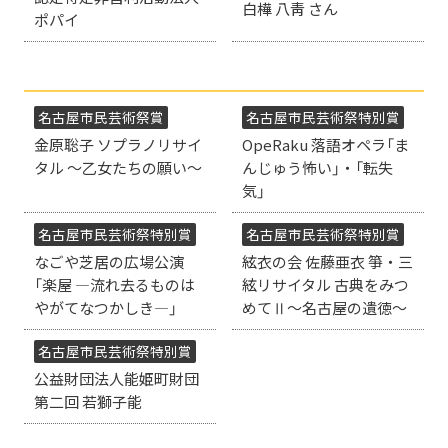
白樺 八靑 さん
ポパイ
名古屋市民芸術祭賞
名古屋市民芸術祭特別賞
金原聡子 ソプラノリサイ
OpeRaku
落語オペラ「ま
タル ～乙女たちの願い～
んじゅう怖い」・「転失
気」
名古屋市民芸術祭特別賞
名古屋市民芸術祭特別賞
なごや芝居の広場公演
絃衣の会 佐藤亜衣 箏・三
「楽屋 ―流れ去るものは
絃リサイタル
古典をみつ
やがてなつかしき―」
めてⅡ～名古屋の遺徳～
名古屋市民芸術祭特別賞
公益財団法人能姫町財団
第二回 若獅子能