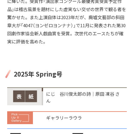
に輝いた。受賞作「演出家コンクール最優秀賞受賞予定作
品」は稽古風景を題材にした虚実ない交ぜの世界で観る者を
驚かせた。また上演自体は2023年だが、廃墟文藝部の斜田
章大が「4047（ヨンゼロヨンナナ）」で11月に発表された第30
回劇作家協会新人戯曲賞を受賞。次世代のエースたちが確
実に評価を高めた。
2025年 Spring号
にじ 谷川俊太郎の詩│原田 凍谷 さ
ん
ギャラリーラウラ