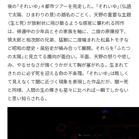
後の「それいゆ」４都市ツアーを完走した。「それいゆ」（仏語
で太陽、ひまわりの意）の題名のごとく、天野の重要な主題
〈生と死〉が放射状に飛び散るような感覚に襲われる同作
は、帰還中の少年兵とその家族を軸に、二度の原爆投下、
慎太郎と裕次郎の兄弟、猛獣に二度噛まれた松島トモ子な
ど昭和の歴史・風俗史が絡み合って展開。それらを「ふたつ
の太陽」と見立てる趣向が面白い。半面、天野の怒りや悲し
み、やるせなさが強くうかがえて胸が塞がれる。生まれて
きたのに必ず死を迎える命の不条理。「それいゆ」は眩しく
て見えなくて闇に近づく現象を表現した作品だが、闇＝死
と同様、人間の生の輝きも星々に比べれば一瞬でしかない
と思い知らされる。