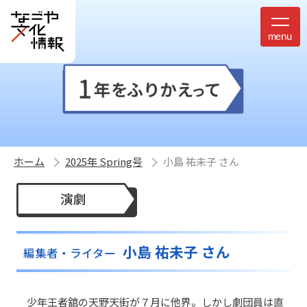
ホーム
2025年 Spring号
小島 祐未子 さん
演劇
小島 祐未子 さん
編集者・ライター
少年王者舘の天野天街が７月に他界。しかし劇団員は直