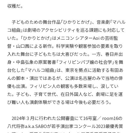
収穫だ。
子どものための舞台作品「ひかりとかげ」、音楽劇「マハル
コ組曲」は劇場のアクセシビリティを巡る課題にも対応して
いた。「ひかりとかげ」はメニコン シアターAoi の芸術監
督・山口茜による新作。科学実験や観客参加の要素を取り
入れた舞台に子どもたちは大喜びだった。一方、春日井出
身・中島弘象の原案著書「フィリピンパブ嬢の社会学」を舞
台化した「マハルコ組曲」は、東京を拠点に活動する有田あ
んの脚本・演出ではあるが、公演は名古屋のみで当地の俳
優も出演。フィリピン人の観客も多数来場し、涙してい
た。子ども、子育て世代、在日外国人など、劇場に足を運
び難い人も演劇体験ができる場は今後も必要だろう。
2024年３月に行われた公開審査にて16号室／ room16の
八代将弥a.k.a.SABOが若手演出家コンクール2023最優秀賞