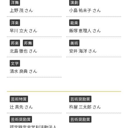
洋舞
演劇
上野 茂 さん
小島 祐未子 さん
洋楽
能楽
早川 立大 さん
飯塚 恵理人 さん
邦楽
邦舞
美術
北島 徹也 さん
安井 海洋 さん
文学
清水 良典 さん
芸術特賞
芸術奨励賞
辻 真先 さん
杵屋 三太郎 さん
芸術奨励賞
芸術奨励賞
認定特定非営利活動法人