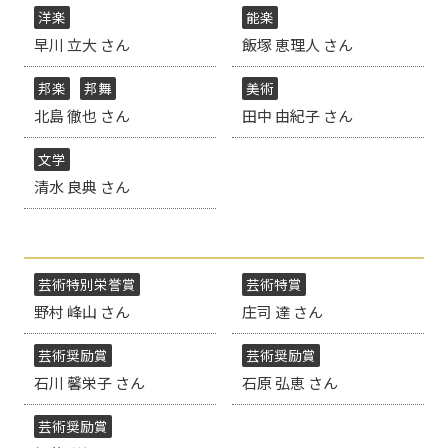
洋楽
能楽
早川 立大 さん
飯塚 恵理人 さん
邦楽
邦舞
美術
北島 徹也 さん
田中 由紀子 さん
文学
清水 良典 さん
芸術特別栄誉賞
芸術特賞
野村 峰山 さん
庄司 達 さん
芸術奨励賞
芸術奨励賞
石川 馨栄子 さん
石原 弘恵 さん
芸術奨励賞