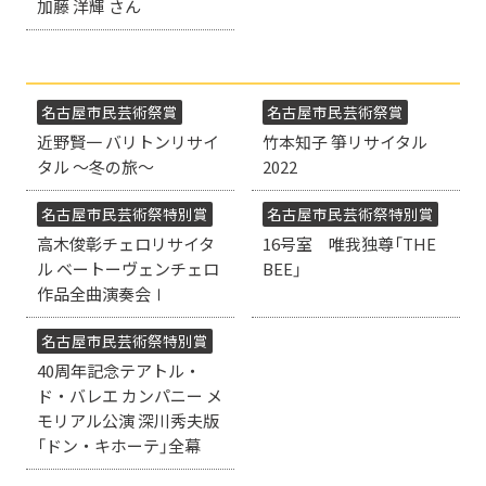
加藤 洋輝 さん
名古屋市民芸術祭賞
名古屋市民芸術祭賞
近野賢一 バリトンリサイ
竹本知子 箏リサイタル
タル ～冬の旅～
2022
名古屋市民芸術祭特別賞
名古屋市民芸術祭特別賞
高木俊彰チェロリサイタ
16号室 唯我独尊「THE
ル ベートーヴェンチェロ
BEE」
作品全曲演奏会Ⅰ
名古屋市民芸術祭特別賞
40周年記念テアトル・
ド・バレエ カンパニー メ
モリアル公演 深川秀夫版
「ドン・キホーテ」全幕